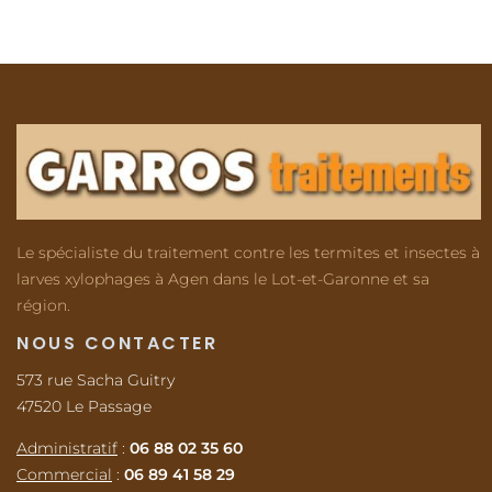
Le spécialiste du traitement contre les termites et insectes à
larves xylophages à Agen dans le Lot-et-Garonne et sa
région.
NOUS CONTACTER
573 rue Sacha Guitry
47520 Le Passage
Administratif
:
06 88 02 35 60
Commercial
:
06 89 41 58 29