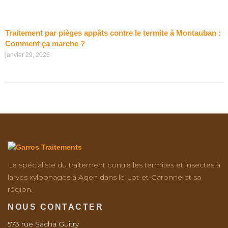
Traitement par pièges appâts contre le termite à Montauban :
Comment ça marche ?
janvier 29, 2026
Le spécialiste du traitement contre les termites et insectes à
larves xylophages à Agen dans le Lot-et-Garonne et sa
région.
NOUS CONTACTER
573 rue Sacha Guitry